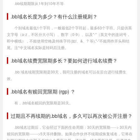
.bb续期期限从1年到10年不等
.bb域名长度为多少？有什么注册规则？
个别域名最低1个字符，一般最低2个字符起，最多63个字符。只提供英
文字母（a-z，不区分大小写）、数字（0-9）、以及"-"（英文中的连词号，
即中横线），不能使用空格及特殊字符(如!、&、? 等),"-"不能用作开头和结
尾。注*中文域名实际是转码后注册。
.bb域名续费宽限期多长？要如何进行域名续费？
.bb 域名续期宽限期是30天，我司注册的域名可以在后台进行续费生
效。
.bb域名有赎回宽限期 (rgp) ？
有，.bb域名赎回的宽限期是30天。
过期且不再续期的.bb域名，多久可以再次被公开注册？
.bb域名过期后，它会经过下面的生命周期：30天的宽限期-----> 30天内
赎回的宽限期------->5天等待删除。如果合作伙伴不续期或恢复域名，它将在