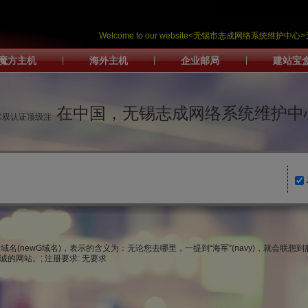
Welcome to our website<无锡市志成网络系统维
魔方主机
|
海外主机
|
企业邮局
|
建站宝
在中国，无锡志成网络系统维护中
IC双认证顶级注
级域名(newG域名)，表示的含义为：无论您去哪里，一提到“海军”(navy)，就会联想到
的网站。; 注册要求: 无要求