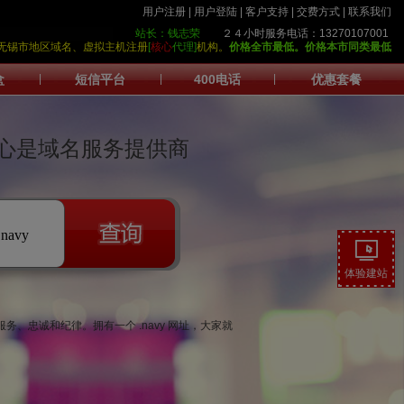
用户注册
|
用户登陆
|
客户支持
|
交费方式
|
联系我们
站长：钱志荣
２４小时服务电话：13270107001
护中心>无锡市地区域名、虚拟主机注册
[
核心
代理]
机构。
价格全市最低。
价格本市同类最低
盒
|
短信平台
|
400电话
|
优惠套餐
心是域名服务提供商
.navy
体验建站
服务、忠诚和纪律。拥有一个 .navy 网址，大家就