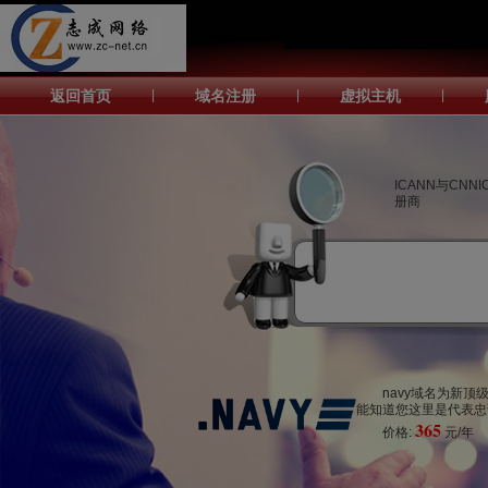
返回首页
|
域名注册
|
虚拟主机
|
ICANN与CNN
册商
navy域名为新顶
能知道您这里是代表忠诚
365
价格:
元/年