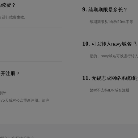
名续费？
9.
续期期限是多长？
后台进行续费生效。
续期期限从1年到10年不等
10.
可以转入navy域名
是的，navy域名可以进行
公开注册？
11.
无锡志成网络系统维护中
暂时不支持IDN域名注册
待删除
75天后对公众重新注册。请注