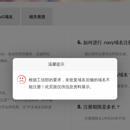
wG域名
相关资质
6.
如何进行 .navy域名注
navy)，就会联想到服务、忠诚和纪
通过我司注册可以即刻生效。
的网站。
温馨提示
7.
谁可以注册 .navy
根据工信部的要求，未批复域名后缀的域名不
想了解.navy域名的注册要
能注册！此页面仅供信息资料展示。
字符。
、以及"-"（英文中的连词号，即中横
8.
注册期限是多长？
能用作开头和结尾。注*中文域名实际是
注册期限从1年到10年不等。