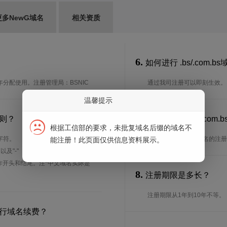
更多NewG域名
相关资质
6.
如何进行 .bs/.com.
1年分配使用。注册管理局：BSNIC
通过我司注册可以即刻生效。
温馨提示
7.
规则？
谁可以注册 .bs/.c
根据工信部的要求，未批复域名后缀的域名不
字符。
想了解.bs/.com.bs域名
能注册！此页面仅供信息资料展示。
、以及"-"（英文中的连词号，即中横
能用作开头和结尾。注*中文域名实际是
8.
注册期限是多长？
注册期限从1年到10年不等。
何进行域名续费？