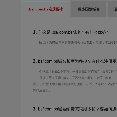
.bs/.com.bs注册要求
更多国别域名
1.
什么是 .bs/.com.bs域名？有什么优势？
bs域名为巴哈马国家顶级域名（ccTLD）后缀，于199
2.
bs/.com.bs域名长度为多少？有什么注册
个别域名最低1个字符，一般最低2个字符起，最多63个
只提供英文字母（a-z，不区分大小写）、数字（0-9）
线），不能使用空格及特殊字符(如!、$、&、? 等),"-"不
转码后注册。
3.
bs/.com.bs域名续费宽限期多长？要如