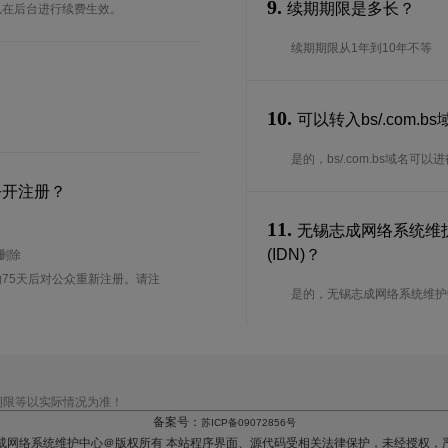
9.
续期期限是多长？
可以在后台进行续费生效。
续期期限从1年到10年不等
10.
可以转入bs/.com.
是的，bs/.com.bs域名
公开注册？
11.
无锡志成网络系统维护中
(IDN)？
待删除
75天后对公众重新注册。请注
是的，无锡志成网络系统维护中心为bs
期限等以实际情况为准！
备案号：
苏ICP备09072856号
成网络系统维护中心＠版权所有 本站程序界面、源代码受相关法律保护，未经授权，