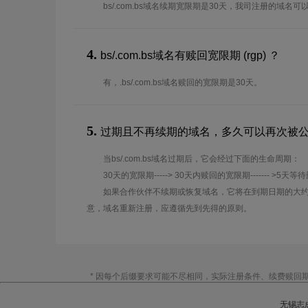
bs/.com.bs域名续期宽限期是30天，我司注册的域名
4.
bs/.com.bs域名有赎回宽限期 (rgp) ？
有，.bs/.com.bs域名赎回的宽限期是30天。
5.
过期且不再续期的域名，多久可以再次被
当bs/.com.bs域名过期后，它会经过下面的生命周期：
30天的宽限期-----> 30天内赎回的宽限期------- >5天等
如果合作伙伴不续期或恢复域名，它将在到期日期的大约
意，域名重新注册，应遵循先到先得的原则。
* 因每个后缀要求可能不尽相同，实际注册条件、续费赎回
无锡志