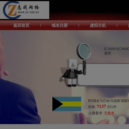
返回首页
|
域名注册
|
虚拟主机
|
ICANN与CNN
册商
BS域名为巴哈马国家顶级域
7137
价格:
元/1年
注册要求:
无要求