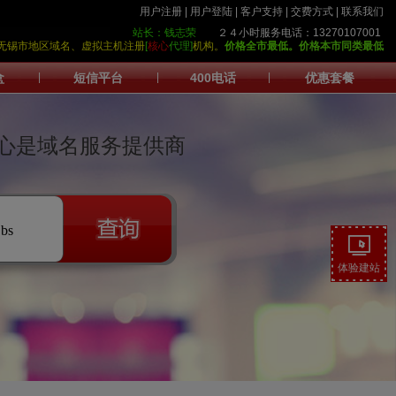
用户注册
|
用户登陆
|
客户支持
|
交费方式
|
联系我们
站长：钱志荣
２４小时服务电话：13270107001
护中心>无锡市地区域名、虚拟主机注册
[
核心
代理]
机构。
价格全市最低。
价格本市同类最低
盒
|
短信平台
|
400电话
|
优惠套餐
心是域名服务提供商
.bs
体验建站