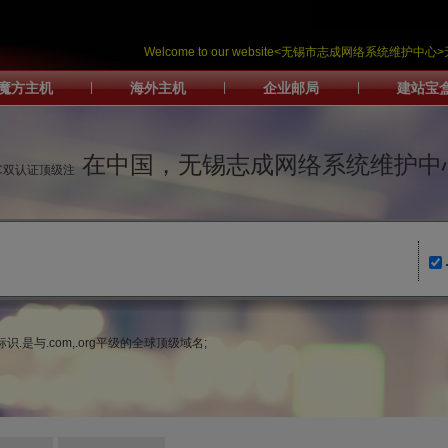
Welcome to our website<无锡市志成网络系统维
魔方主机
|
海外主机
|
企业邮局
|
建站宝
在中国，无锡志成网络系统维护中
IC双认证顶级注
.是与.com,.org平级的全球顶级域名;