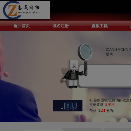
返回首页
|
域名注册
|
虚拟主机
|
ICANN与CNN
册商
eu是欧盟域名,鲜明的欧洲标识
注册要求:
无要求
224
价格:
元/年