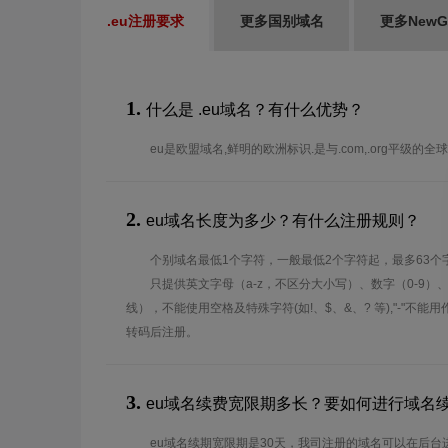
.eu注册要求
更多国别域名
更多New
1.
什么是 .eu域名？有什么优势？
eu是欧盟域名,鲜明的欧洲标识.是与.com,.org平级的
2.
eu域名长度为多少？有什么注册规则？
个别域名最低1个字符，一般最低2个字符起，最多63个
只提供英文字母（a-z，不区分大小写）、数字（0-9）
线），不能使用空格及特殊字符(如!、$、&、? 等),"-"不
转码后注册。
3.
eu域名续费宽限期多长？要如何进行域名
eu域名续期宽限期是30天，我司注册的域名可以在后台