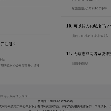
续期期限从1年到10年不等
10.
可以转入eu域名吗？
是的，eu域名可以进行转入
公开注册？
11.
无锡志成网络系统维护
待删除
目前不提供!
75天后对公众重新注册。请注
期限等以实际情况为准！
备案号：
苏ICP备09072856号
成网络系统维护中心＠版权所有 本站程序界面、源代码受相关法律保护，未经授权，