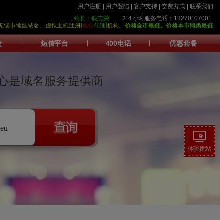
用户注册
|
用户登陆
|
客户支持
|
交费方式
|
联系我们
站长：钱志荣
２４小时服务电话：13270107001
护中心>无锡市地区域名、虚拟主机注册
[
核心
代理]
机构。
价格全市最低。
价格本市同类最低
盒
|
短信平台
|
400电话
|
优惠套餐
心是域名服务提供商
.eu
体验建站