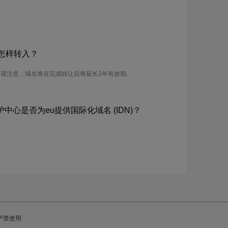
怎样转入？
。请注意，域名将在完成转让后将延长1年有效期。
中心是否为eu提供国际化域名 (IDN)？
严禁使用