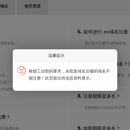
G域名
相关资质
6.
如何进行 .eu域名注册
全球顶级域名。
通过我司注册可以即刻生效。
温馨提示
7.
谁可以注册 .eu域名
根据工信部的要求，未批复域名后缀的域名不
字符。
想了解.eu域名的注册要求，
能注册！此页面仅供信息资料展示。
、以及"-"（英文中的连词号，即中横
能用作开头和结尾。注*中文域名实际是
8.
注册期限是多长？
注册期限从1年到10年不等。
续费？
9.
续期期限是多长？
进行续费生效。