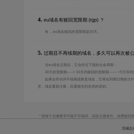
4.
eu域名有赎回宽限期 (rgp) ？
有，.eu域名赎回的宽限期是30天。
5.
过期且不再续期的域名，多久可以再次被
当eu域名过期后，它会经过下面的生命周期：
30天的宽限期-----> 30天内赎回的宽限期------- >5天等
如果合作伙伴不续期或恢复域名，它将在到期日期的大约
意，域名重新注册，应遵循先到先得的原则。
* 因每个后缀要求可能不尽相同，实际注册条件、续费赎回
无锡志