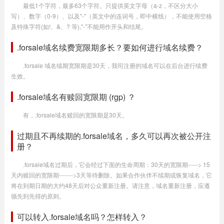
最低1个字符，最多63个字符。只提供英文字母（a-z，不区分大小
写）、数字（0-9）、以及"-"（英文中的连词号，即中横线），不能使用空格
及特殊字符(如!、&、? 等),"-"不能用作开头和结尾。
.forsale域名续费宽限期多长？要如何进行域名续费？
.forsale 域名续期宽限期是30天，我司注册的域名可以在后台进行续费
生效。
.forsale域名有赎回宽限期 (rgp) ？
有，.forsale域名赎回的宽限期是30天。
过期且不再续期的.forsale域名，多久可以再次被公开注
册？
.forsale域名过期后，它会经过下面的生命周期：30天的宽限期-----> 15
天内赎回的宽限期------->3天等待删除。如果合作伙伴不续期或恢复域名，它
将在到期日期的大约48天后对公众重新注册。请注意，域名重新注册，应遵
循先到先得的原则。
可以转入.forsale域名吗？怎样转入？