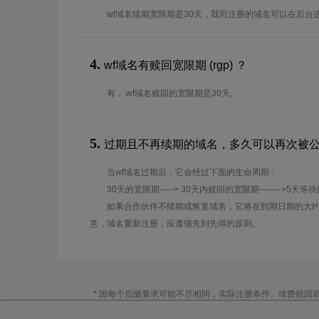
wf域名续期宽限期是30天，我司注册的域名可以在后台
4.
wf域名有赎回宽限期 (rgp) ？
有，.wf域名赎回的宽限期是30天。
5.
过期且不再续期的域名，多久可以再次被
当wf域名过期后，它会经过下面的生命周期：
30天的宽限期-----> 30天内赎回的宽限期------- >5天等
如果合作伙伴不续期或恢复域名，它将在到期日期的大约
意，域名重新注册，应遵循先到先得的原则。
* 因每个后缀要求可能不尽相同，实际注册条件、续费赎回