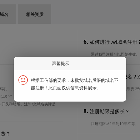
G域名
相关资质
6.
如何进行 .wf域名注册
通过我司注册可以即刻生效。
温馨提示
7.
谁可以注册 .wf域名
根据工信部的要求，未批复域名后缀的域名不
能注册！此页面仅供信息资料展示。
字符。
特殊要求:只能挂靠 挂靠费 25
、以及"-"（英文中的连词号，即中横
能用作开头和结尾。注*中文域名实际是
8.
注册期限是多长？
注册期限从1年到10年不等。
续费？