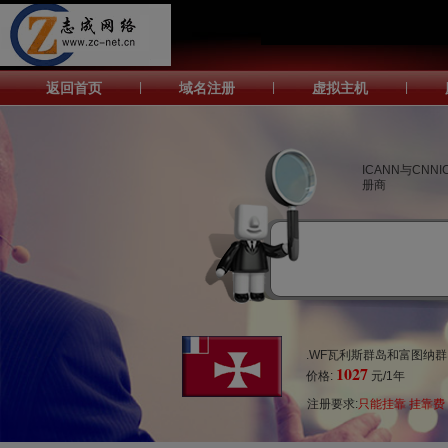
返回首页
|
域名注册
|
虚拟主机
|
ICANN与CNN
册商
.WF瓦利斯群岛和富图纳
1027
价格:
元/1年
注册要求:
只能挂靠 挂靠费 