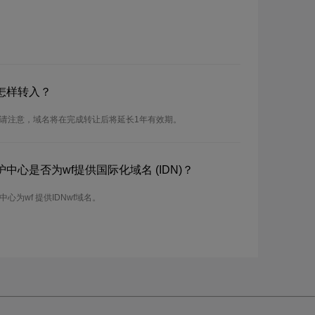
怎样转入？
。请注意，域名将在完成转让后将延长1年有效期。
心是否为wf提供国际化域名 (IDN)？
为wf 提供IDNwf域名。