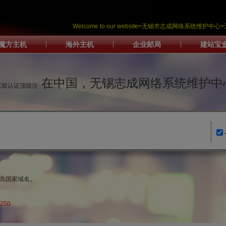
Welcome to our website<无锡市志成网络系统维
魔方主机
|
海外主机
|
企业邮局
|
建站宝
在中国，无锡志成网络系统维护中
IC双认证顶级注
群岛国家域名。
250