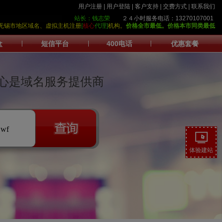
用户注册
|
用户登陆
|
客户支持
|
交费方式
|
联系我们
站长：钱志荣
２４小时服务电话：13270107001
护中心>无锡市地区域名、虚拟主机注册
[
核心
代理]
机构。
价格全市最低。
价格本市同类最低
盒
|
短信平台
|
400电话
|
优惠套餐
心是域名服务提供商
.wf
体验建站