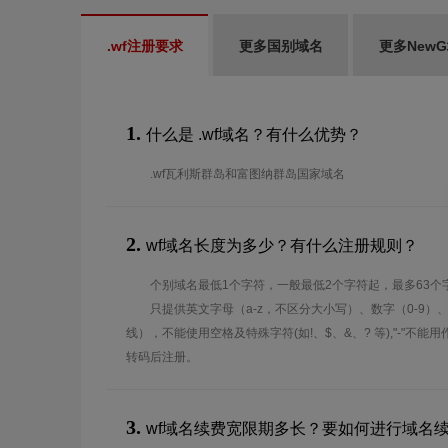
.wf注册要求
更多国别域名
更多New
1.
什么是 .wf域名？有什么优势？
.wf瓦利斯群岛和富图纳群岛国家域名
2.
wf域名长度为多少？有什么注册规则？
个别域名最低1个字符，一般最低2个字符起，最多63个
只提供英文字母（a-z，不区分大小写）、数字（0-9）
线），不能使用空格及特殊字符(如!、$、&、? 等),"-"不
转码后注册。
3.
wf域名续费宽限期多长？要如何进行域名