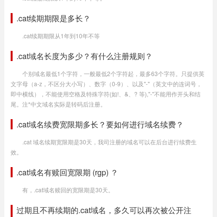
.cat续期期限是多长？
.cat续期期限从1年到10年不等
.cat域名长度为多少？有什么注册规则？
个别域名最低1个字符，一般最低2个字符起，最多63个字符。只提供英
文字母（a-z，不区分大小写）、数字（0-9）、以及"-"（英文中的连词号，
即中横线），不能使用空格及特殊字符(如!、&、? 等),"-"不能用作开头和结
尾。注*中文域名实际是转码后注册。
.cat域名续费宽限期多长？要如何进行域名续费？
.cat 域名续期宽限期是30天，我司注册的域名可以在后台进行续费生
效。
.cat域名有赎回宽限期 (rgp) ？
有，.cat域名赎回的宽限期是30天。
过期且不再续期的.cat域名，多久可以再次被公开注