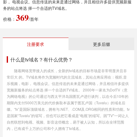
影， 电视会议。信息传送的未来是通过网络，并且相信许多提供宽频新服
务的站点将选 择一个合适的TV域名。
369
价格：
/首年
注册要求
更多后缀
什么是tv域名？有什么优势？
随着网络宽带接入的成长，全新的tv域名的目标市场是非常明显并且非
常巨大 的。TV域名将作为宽频时代的主流域名，其站点将应用在：视听,音
乐视频，电影， 电视会议。信息传送的未来是通过网络，并且相信许多提供
宽频新服务的站点将选 择一个合适的TV域名。 2000年一家名为DotTV（意
为网络电视）的公司通过与西太平洋岛国图瓦卢进行谈判，以在今后10年的
期限内支付5000万美元的代价换取本该属于图瓦卢国（Tuvalu）的域名后
缀。“tv”是国际顶级域名，拥有与.NET、.COM及.ORG相同的性质和功能。tv
是国家“Tuvalu”的缩写，但也可以把它看成是“电视”的缩写。因"TV"一词让人
自然联想到电视、视频、影音这些概念，易于被人认知，所以在全球范围
内，已有成千上万的公司和个人拥有了tv域名。